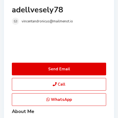
adellvesely78
vincentandronicus@mailmenot.io
Send Email
Call
WhatsApp
About Me