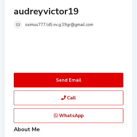
audreyvictor19
oximus777.ld5.nv.g.39gr@gmail.com
Send Email
Call
WhatsApp
About Me