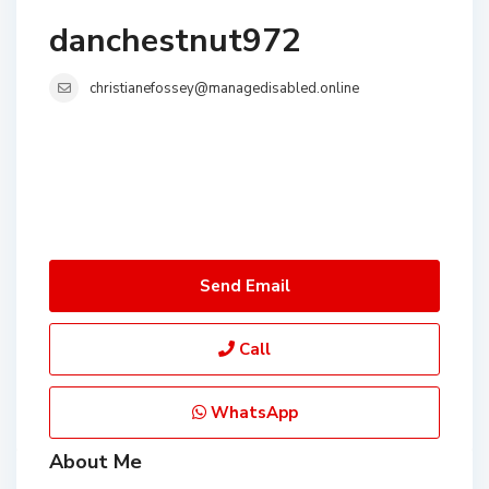
danchestnut972
christianefossey@managedisabled.online
Send Email
Call
WhatsApp
About Me