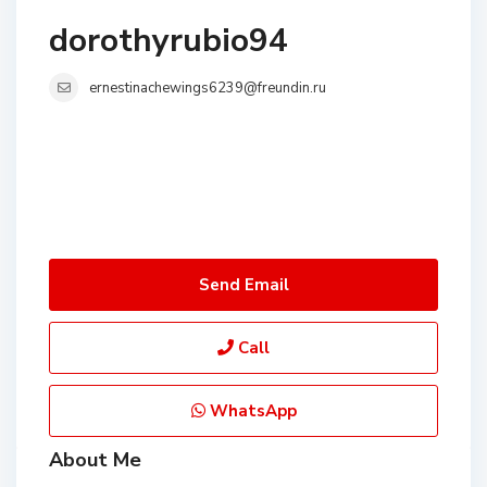
dorothyrubio94
ernestinachewings6239@freundin.ru
Send Email
Call
WhatsApp
About Me