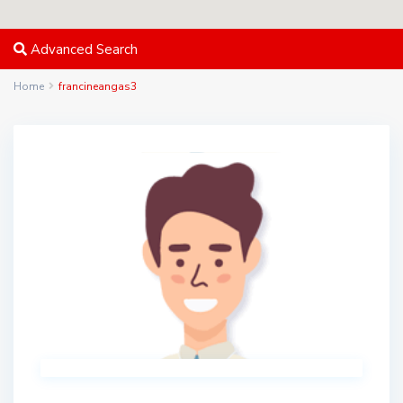
Advanced Search
Home
francineangas3