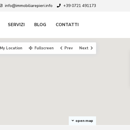
info@immobiliarepieri.info
+39 0721 491173
SERVIZI
BLOG
CONTATTI
My Location
Fullscreen
Prev
Next
open map