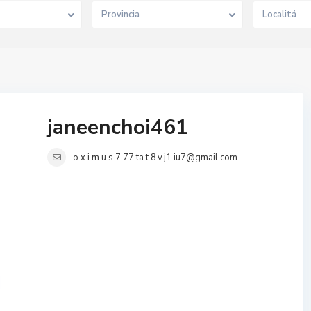
Provincia
Localitá
janeenchoi461
o.x.i.m.u.s.7.77.ta.t.8.v.j1.iu7@gmail.com