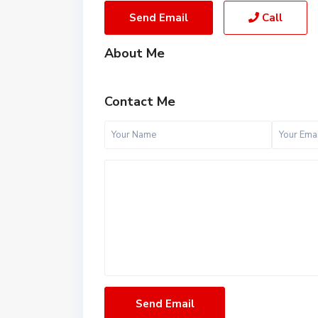
Send Email
Call
About Me
Contact Me