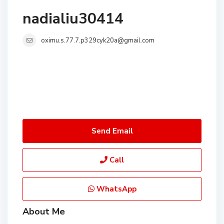
nadialiu30414
oximu.s.77.7.p329cyk20a@gmail.com
Send Email
Call
WhatsApp
About Me