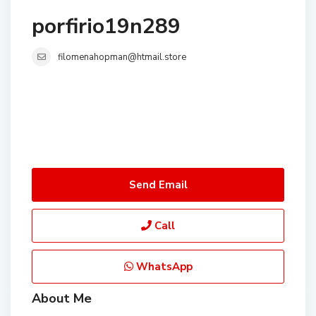
porfirio19n289
filomenahopman@htmail.store
Send Email
Call
WhatsApp
About Me