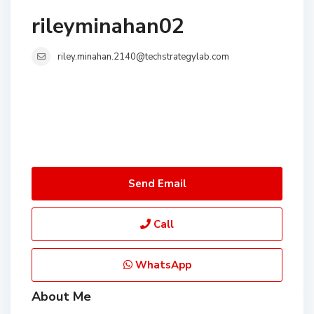
rileyminahan02
riley.minahan.2140@techstrategylab.com
Send Email
Call
WhatsApp
About Me