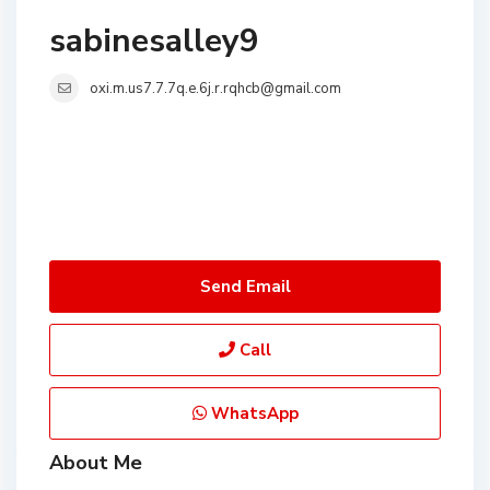
sabinesalley9
oxi.m.us7.7.7q.e.6j.r.rqhcb@gmail.com
Send Email
Call
WhatsApp
About Me