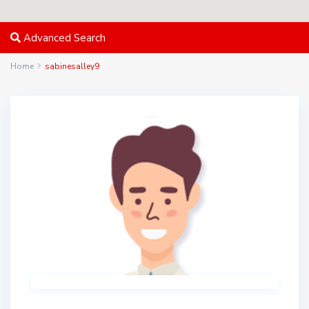
Advanced Search
Home
sabinesalley9