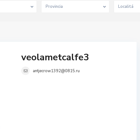
Provincia
Localitá
veolametcalfe3
antjecrow1392@0815.ru