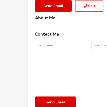
Send Email
Call
About Me
Contact Me