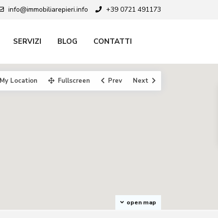
info@immobiliarepieri.info
+39 0721 491173
SERVIZI
BLOG
CONTATTI
My Location
Fullscreen
Prev
Next
open map