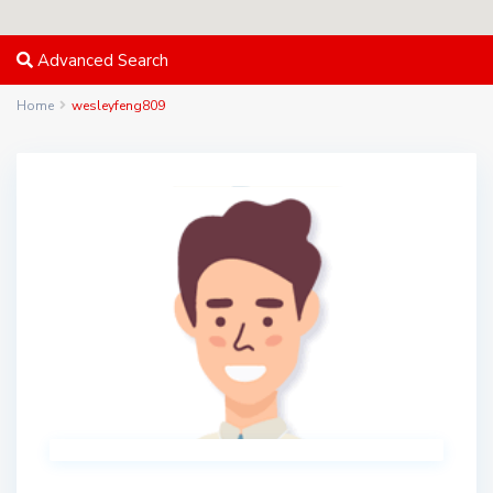
Advanced Search
Home
wesleyfeng809