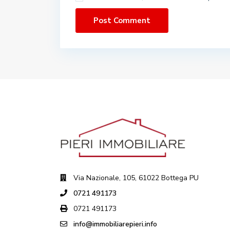
Via Nazionale, 105, 61022 Bottega PU
0721 491173
0721 491173
info@immobiliarepieri.info