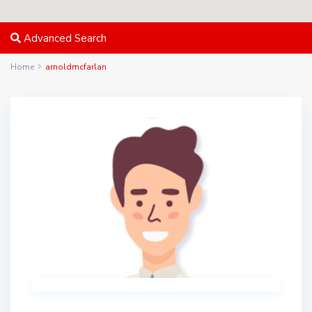
Advanced Search
Home
arnoldmcfarlan