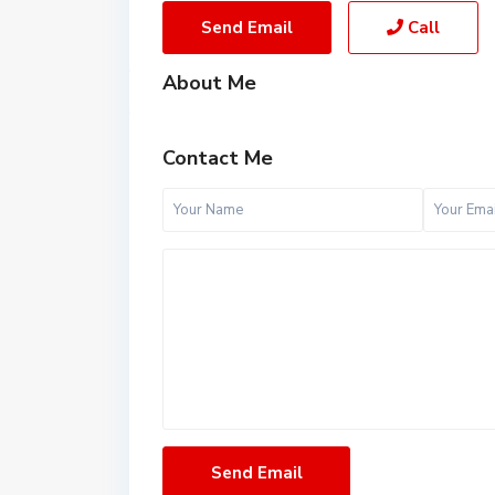
Send Email
Call
About Me
Contact Me