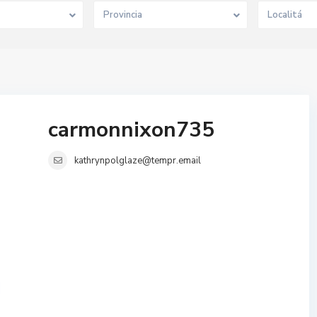
Provincia
Localitá
carmonnixon735
kathrynpolglaze@tempr.email