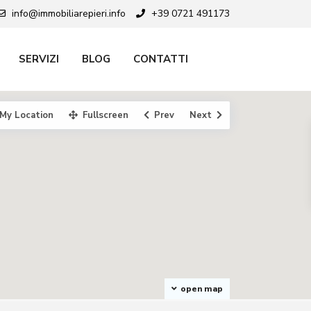
info@immobiliarepieri.info
+39 0721 491173
SERVIZI
BLOG
CONTATTI
My Location
Fullscreen
Prev
Next
open map