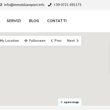
info@immobiliarepieri.info
+39 0721 491173
SERVIZI
BLOG
CONTATTI
My Location
Fullscreen
Prev
Next
open map