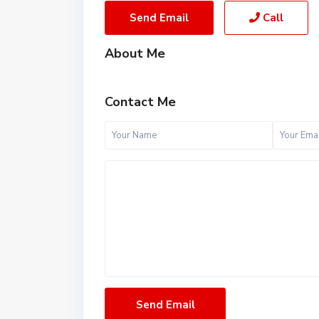
Send Email
Call
About Me
Contact Me