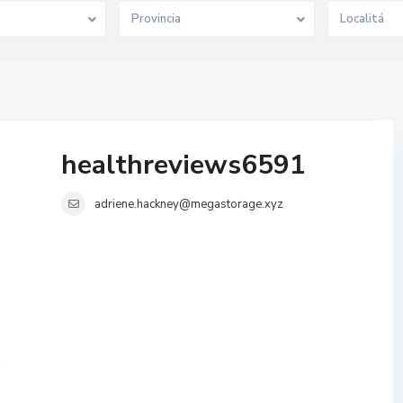
Provincia
Localitá
healthreviews6591
adriene.hackney@megastorage.xyz