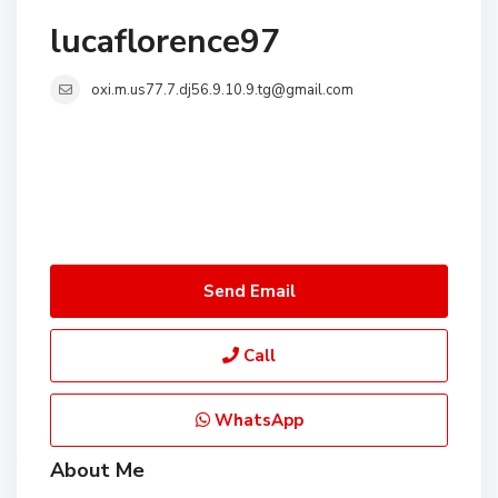
lucaflorence97
oxi.m.us77.7.dj56.9.10.9.tg@gmail.com
Send Email
Call
WhatsApp
About Me